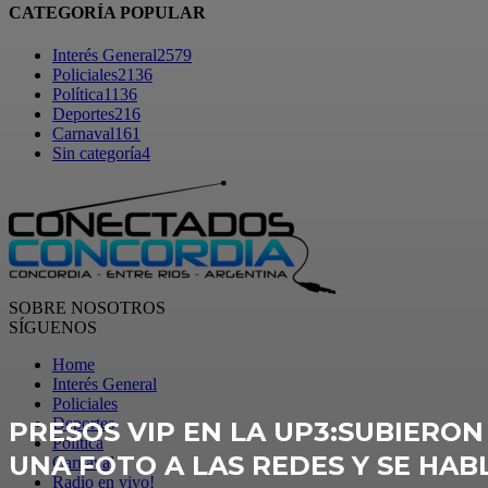
CATEGORÍA POPULAR
Interés General
2579
Policiales
2136
Política
1136
Deportes
216
Carnaval
161
Sin categoría
4
SOBRE NOSOTROS
SÍGUENOS
Home
Interés General
Policiales
Deportes
PRESOS VIP EN LA UP3:SUBIERON
Política
UNA FOTO A LAS REDES Y SE HAB
Carnaval
Radio en vivo!