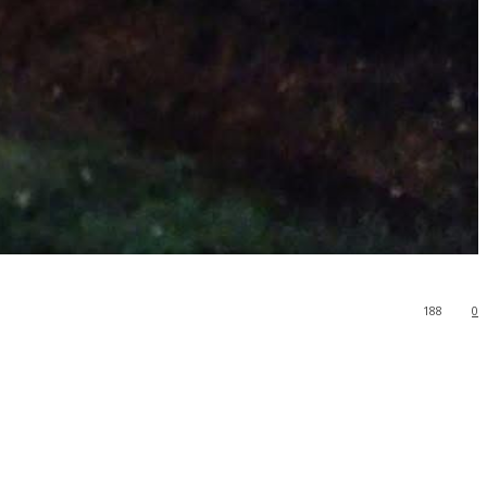
188
0