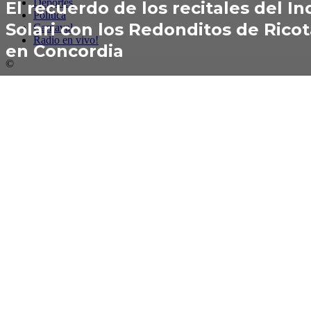
Deportes
El recuerdo de los recitales del In
Política
Solari con los Redonditos de Rico
Carnaval
Radio en vivo!
en Concordia
©