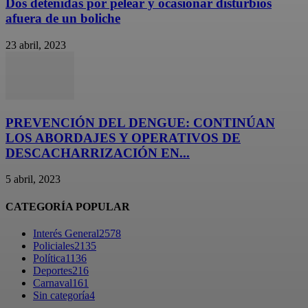
Dos detenidas por pelear y ocasionar disturbios
afuera de un boliche
23 abril, 2023
PREVENCIÓN DEL DENGUE: CONTINÚAN
LOS ABORDAJES Y OPERATIVOS DE
DESCACHARRIZACIÓN EN...
5 abril, 2023
CATEGORÍA POPULAR
Interés General
2578
Policiales
2135
Política
1136
Deportes
216
Carnaval
161
Sin categoría
4