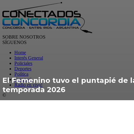
SOBRE NOSOTROS
SÍGUENOS
Home
Interés General
Policiales
Deportes
Política
El Femenino tuvo el puntapié de l
Carnaval
Radio en vivo!
temporada 2026
©