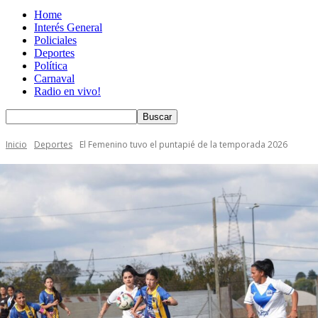
Home
Interés General
Policiales
Deportes
Política
Carnaval
Radio en vivo!
Inicio
Deportes
El Femenino tuvo el puntapié de la temporada 2026