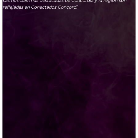
Las noticias más destacadas de Concordia y la región son
reflejadas en Conectados Concordi
3454 01-6813
@
MAS NOTICIAS
Secuestraron más de $52 millones en ropa que
presuntamente serían cruzadas al Uruguay
SE DESPEJÓ Y NO ANUNCIAN LLUVIAS, PERO
COMIENZAN DÍAS MUY FRÍOS EN ENTRE RÍOS