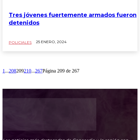
Tres jóvenes fuertemente armados fueron
detenidos
25 ENERO, 2024
POLICIALES
1
...
208
209
210
...
267
Página 209 de 267