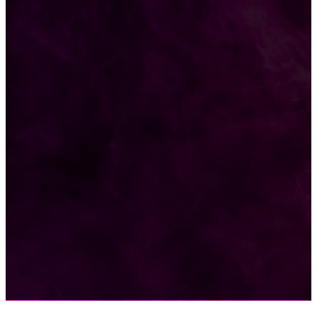
Motociclista fue derivada al Hospital luego de
ser chocado por un automóvilista
CATEGORIAS
Interés General
2578
Policiales
2135
Política
1136
Deportes
216
Carnaval
161
Sin categoría
4