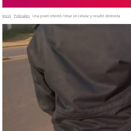
9 agosto 2026, 6:00 am
Inicio
Policiales
Una joven intentó robar un celular y resultó detenida