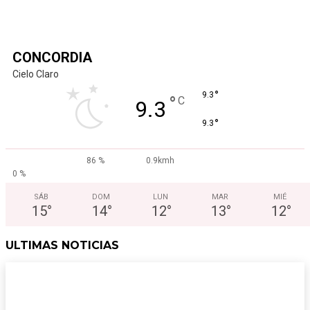
de Entre Ríos
Conectados Concordia
-
5 agosto, 2026
0
CONCORDIA
Cielo Claro
°
9.3
°
C
9.3
°
9.3
86 %
0.9kmh
0 %
SÁB
DOM
LUN
MAR
MIÉ
15
°
14
°
12
°
13
°
12
°
ULTIMAS NOTICIAS